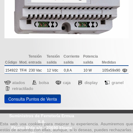
Tensión
Tensión
Corriente
Potencia
Código
Mod.
entrada
salida
salida
salida
Medidas
154922
TF/4
230 Vac
12 Vdc
0,8 A
10 W
105x59x90
atados
bolsa
caja
display
granel
retractilado
Consulta Puntos de Venta
Suministros de Ferretería Ermua
S.A.
Esta web usa cookies para mejorar tu experiencia. Asumiremos que
Elorrio Bide s/n - 20690 Elgeta
estás de acuerdo con ellas, aunque, si lo deseas, puedes rechazarlas.