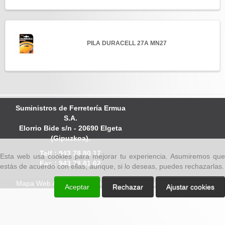
PILA DURACELL 27A MN27
Suministros de Ferretería Ermua
S.A.
Elorrio Bide s/n - 20690 Elgeta
(Gipuzkoa).
Telf.: 943 78 80 17
Esta web usa cookies para mejorar tu experiencia. Asumiremos que
Fax : 943 78 81 62
estás de acuerdo con ellas, aunque, si lo deseas, puedes rechazarlas.
Mapa Web
Aviso legal
Condiciones de venta
Sugerencias
Aceptar
Rechazar
Ajustar cookies