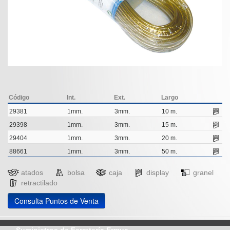
Código
Int.
Ext.
Largo
29381
1mm.
3mm.
10 m.
29398
1mm.
3mm.
15 m.
29404
1mm.
3mm.
20 m.
88661
1mm.
3mm.
50 m.
atados
bolsa
caja
display
granel
retractilado
Consulta Puntos de Venta
Suministros de Ferretería Ermua