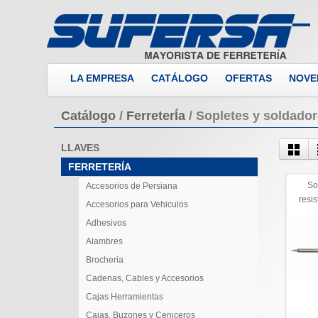
LA EMPRESA
CATÁLOGO
OFERTAS
NOVE
Catálogo
/
FerreterÍa
/
Sopletes y soldado
LLAVES
FERRETERÍA
So
Accesorios de Persiana
resi
Accesorios para Vehiculos
Adhesivos
Alambres
Brocheria
Cadenas, Cables y Accesorios
Cajas Herramientas
Cajas, Buzones y Ceniceros