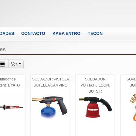
DADES
CONTACTO
KABA ENTRO
TECON
res
Ver
ldador de
SOLDADOR PISTOLA
SOLDADOR
SOPL
stencia YATO
BOTELLA CAMPING
PORTATIL ECON.
BO
BUTSIR