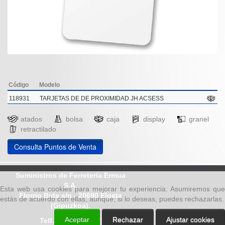
Código
Modelo
118931
TARJETAS DE DE PROXIMIDAD JH ACSESS
atados
bolsa
caja
display
granel
retractilado
Consulta Puntos de Venta
Suministros de Ferretería Ermua
S.A.
Esta web usa cookies para mejorar tu experiencia. Asumiremos que
Elorrio Bide s/n - 20690 Elgeta
estás de acuerdo con ellas, aunque, si lo deseas, puedes rechazarlas.
(Gipuzkoa).
Aceptar
Rechazar
Ajustar cookies
Telf.: 943 78 80 17