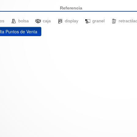
Referencia
ados
bolsa
caja
display
granel
retracti
ta Puntos de Venta