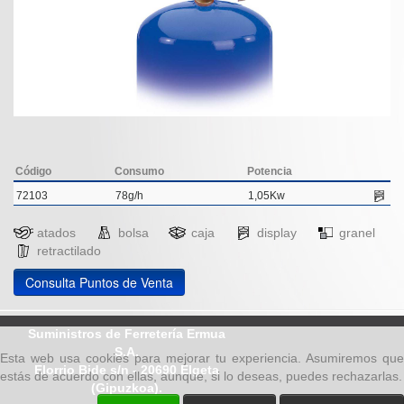
Código
Consumo
Potencia
72103
78g/h
1,05Kw
atados
bolsa
caja
display
granel
retractilado
Consulta Puntos de Venta
Suministros de Ferretería Ermua
S.A.
Esta web usa cookies para mejorar tu experiencia. Asumiremos que
Elorrio Bide s/n - 20690 Elgeta
estás de acuerdo con ellas, aunque, si lo deseas, puedes rechazarlas.
(Gipuzkoa).