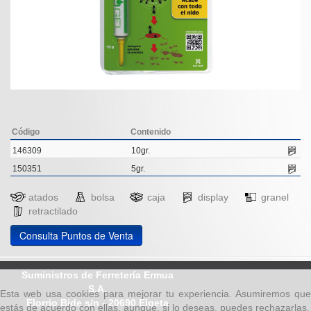
Código
Contenido
146309
10gr.
150351
5gr.
atados
bolsa
caja
display
granel
retractilado
Consulta Puntos de Venta
Suministros de Ferretería Ermua
S.A.
Esta web usa cookies para mejorar tu experiencia. Asumiremos que
Elorrio Bide s/n - 20690 Elgeta
estás de acuerdo con ellas, aunque, si lo deseas, puedes rechazarlas.