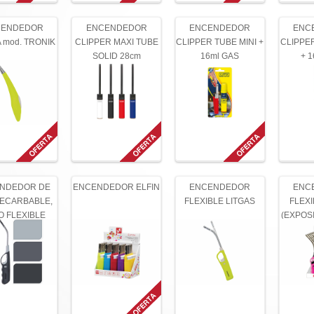
CENDEDOR
ENCENDEDOR
ENCENDEDOR
ENC
 mod. TRONIK
CLIPPER MAXI TUBE
CLIPPER TUBE MINI +
CLIPPE
SOLID 28cm
16ml GAS
+ 
NDEDOR DE
ENCENDEDOR ELFIN
ENCENDEDOR
ENC
ECARBABLE,
FLEXIBLE LITGAS
FLEXI
O FLEXIBLE
(EXPOSI