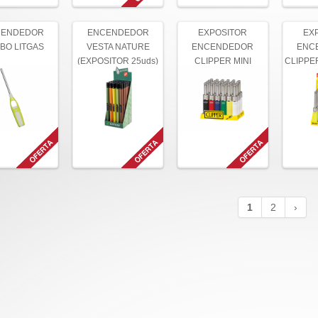
CENDEDOR
ENCENDEDOR
EXPOSITOR
EX
BO LITGAS
VESTA NATURE
ENCENDEDOR
ENC
(EXPOSITOR 25uds)
CLIPPER MINI
CLIPPE
PLUS
1
2
›