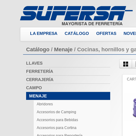
LA EMPRESA
CATÁLOGO
OFERTAS
NOVE
Catálogo
/
Menaje
/
Cocinas, hornillos y g
LLAVES
FERRETERÍA
CERRAJERÍA
CAR
CAMPO
MENAJE
Abridores
Accesorios de Camping
Accesorios para Bebidas
Accesorios para Cortina
Accesorios para Repostería