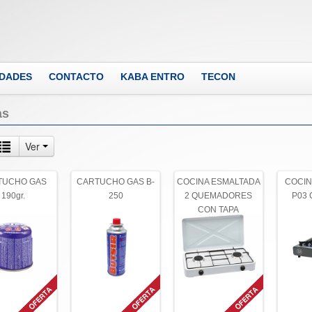
DADES
CONTACTO
KABA ENTRO
TECON
as
Ver
TUCHO GAS
CARTUCHO GAS B-
COCINA ESMALTADA
COCIN
190gr.
250
2 QUEMADORES
P03 
CON TAPA