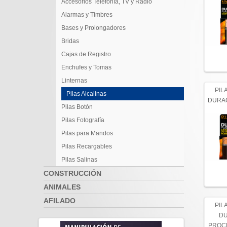
Accesorios Telefonía, TV y Radio
Alarmas y Timbres
Bases y Prolongadores
Bridas
Cajas de Registro
Enchufes y Tomas
Linternas
PIL
Pilas Alcalinas
DURAC
Pilas Botón
Pilas Fotografía
Pilas para Mandos
Pilas Recargables
Pilas Salinas
CONSTRUCCIÓN
ANIMALES
AFILADO
PIL
DU
PROCE