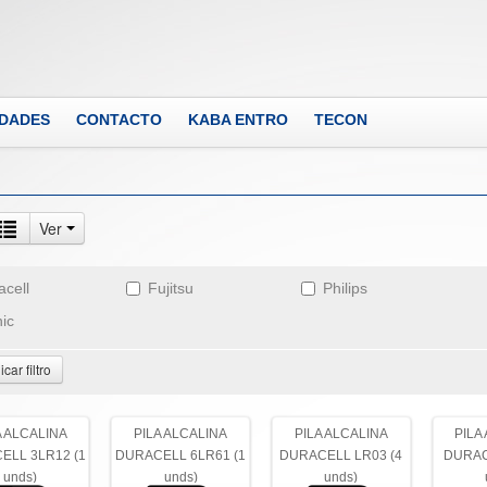
DADES
CONTACTO
KABA ENTRO
TECON
Ver
acell
Fujitsu
Philips
nic
car filtro
A ALCALINA
PILA ALCALINA
PILA ALCALINA
PILA
ELL 3LR12 (1
DURACELL 6LR61 (1
DURACELL LR03 (4
DURAC
unds)
unds)
unds)