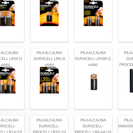
A ALCALINA
PILA ALCALINA
PILA ALCALINA
PILA
ELL LR20 (2
DURACELL LR6 (4
DURACELL LRV08 (2
DU
unds)
unds)
unds)
PROCEL
A ALCALINA
PILA ALCALINA
PILA ALCALINA
PILA
RACELL-
DURACELL-
DURACELL-
PANASON
LL LR14 (10
PROCELL LR20 (10
PROCELL LR6-AA (10