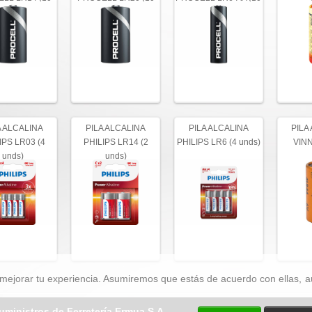
unds)
unds)
unds)
A ALCALINA
PILA ALCALINA
PILA ALCALINA
PILA
IPS LR03 (4
PHILIPS LR14 (2
PHILIPS LR6 (4 unds)
VINN
unds)
unds)
mejorar tu experiencia. Asumiremos que estás de acuerdo con ellas, a
uministros de Ferretería Ermua S.A.
Telf.: 943