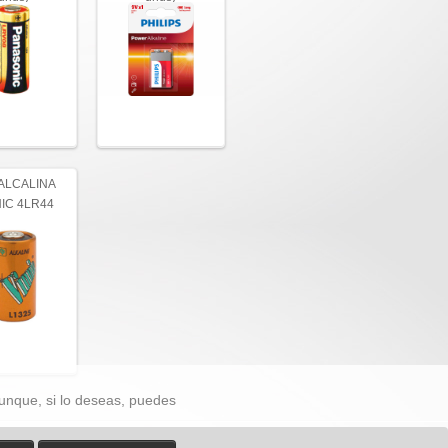
 ALCALINA
IC 4LR44
unque, si lo deseas, puedes
 78 80 17