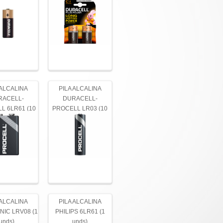
 ALCALINA
PILA ALCALINA
RACELL-
DURACELL-
L 6LR61 (10
PROCELL LR03 (10
unds)
unds)
 ALCALINA
PILA ALCALINA
IC LRV08 (1
PHILIPS 6LR61 (1
unds)
unds)