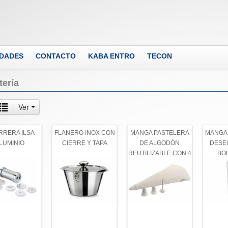
DADES
CONTACTO
KABA ENTRO
TECON
tería
Ver
RERA ILSA
FLANERO INOX CON
MANGA PASTELERA
MANGA
LUMINIO
CIERRE Y TAPA
DE ALGODÓN
DESE
REUTILIZABLE CON 4
BOL
BOQUILLAS 30X17cm
BOQUI