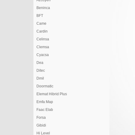
Azcoyen
Beninca
BFT
Came
Cardin
Celinsa
Clemsa
Cyacsa
Dea
Ditec
Dmil
Doormatic
Elemat Hibrid Plus
Emfa Map
Faac Elab
Forsa
Gibidi
Hi Level