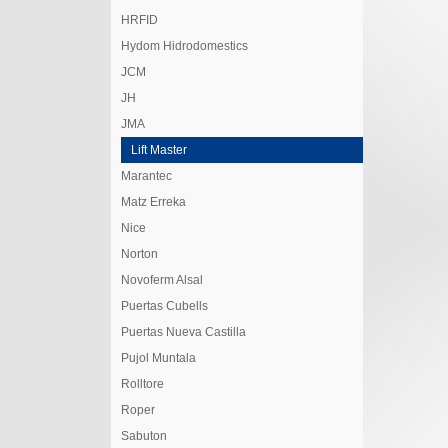
HRFID
Hydom Hidrodomestics
JCM
JH
JMA
Lift Master
Marantec
Matz Erreka
Nice
Norton
Novoferm Alsal
Puertas Cubells
Puertas Nueva Castilla
Pujol Muntala
Rolltore
Roper
Sabuton