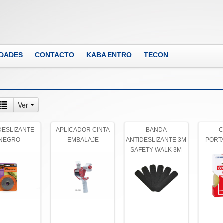
DADES
CONTACTO
KABA ENTRO
TECON
Ver
DESLIZANTE
APLICADOR CINTA
BANDA
C
NEGRO
EMBALAJE
ANTIDESLIZANTE 3M
PORT
SAFETY-WALK 3M
NEGRA (6uds)