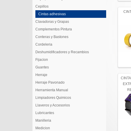
Cepillos
CIN
Cintas adhesivas
Clavadoras y Grapas
Complementos Pintura
Conteras y Bastones
Cordeleria
Deshumidificadores y Recambios
Fijacion
Guantes
Herraje
CINT
Herraje Pavonado
EXT
R
Herramienta Manual
Limpiadores Quimicos
Llaveros y Accesorios
Lubricantes
Manilleria
Medicion