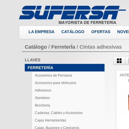
LA EMPRESA
CATÁLOGO
OFERTAS
NOVE
Catálogo
/
FerreterÍa
/
Cintas adhesivas
LLAVES
FERRETERÍA
ANTI
Accesorios de Persiana
Accesorios para Vehiculos
Adhesivos
Alambres
Brocheria
Cadenas, Cables y Accesorios
Cajas Herramientas
Cajas, Buzones y Ceniceros