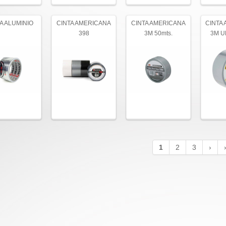
A ALUMINIO
CINTA AMERICANA
CINTA AMERICANA
CINTA
398
3M 50mts.
3M U
1
2
3
›