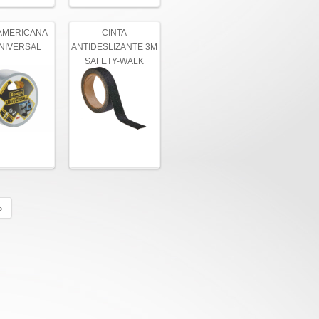
 AMERICANA
CINTA
NIVERSAL
ANTIDESLIZANTE 3M
SAFETY-WALK
NEGRA 4,57 Mts
»