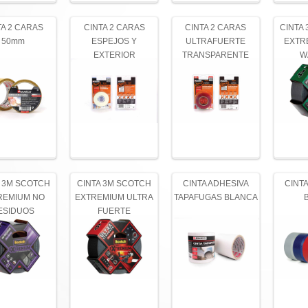
TA 2 CARAS
CINTA 2 CARAS
CINTA 2 CARAS
CINTA
50mm
ESPEJOS Y
ULTRAFUERTE
EXTR
EXTERIOR
TRANSPARENTE
W
A 3M SCOTCH
CINTA 3M SCOTCH
CINTA ADHESIVA
CINTA
REMIUM NO
EXTREMIUM ULTRA
TAPAFUGAS BLANCA
ESIDUOS
FUERTE