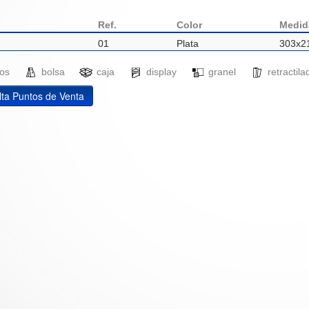
Ref.
Color
Medid
01
Plata
303x2
ados
bolsa
caja
display
granel
retracti
ta Puntos de Venta