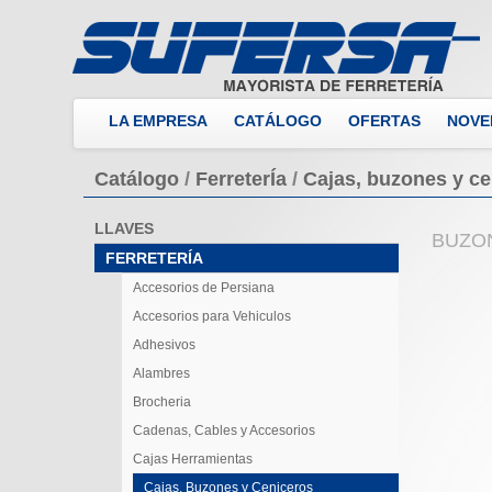
LA EMPRESA
CATÁLOGO
OFERTAS
NOVE
Catálogo
/
FerreterÍa
/
Cajas, buzones y ce
LLAVES
BUZON
FERRETERÍA
Accesorios de Persiana
Accesorios para Vehiculos
Adhesivos
Alambres
Brocheria
Cadenas, Cables y Accesorios
Cajas Herramientas
Cajas, Buzones y Ceniceros