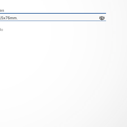
as
15x76mm.
lado