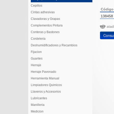
Cepillos
Código
Cintas adhesivas
138458
Clavadoras y Grapas
Complementos Pintura
at
Conteras y Bastones
Consul
Cordeleria
Deshumidificadores y Recambios
Fijacion
Guantes
Herraje
Herraje Pavonado
Herramienta Manual
Limpiadores Quimicos
Llaveros y Accesorios
Lubricantes
Manilleria
Medicion