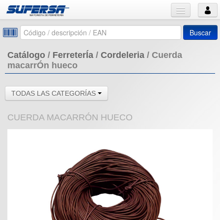
Buscar
Catálogo
/
FerreterÍa
/
Cordeleria
/
Cuerda
macarrÓn hueco
TODAS LAS CATEGORÍAS
CUERDA MACARRÓN HUECO