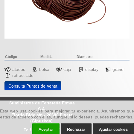
Código
Medida
Diámetro
atados
bolsa
caja
display
granel
retractilado
Consulta Puntos de Venta
Suministros de Ferretería Ermua
S.A.
Esta web usa cookies para mejorar tu experiencia. Asumiremos que
Elorrio Bide s/n - 20690 Elgeta
estás de acuerdo con ellas, aunque, si lo deseas, puedes rechazarlas.
(Gipuzkoa).
Aceptar
Rechazar
Ajustar cookies
Telf.: 943 78 80 17