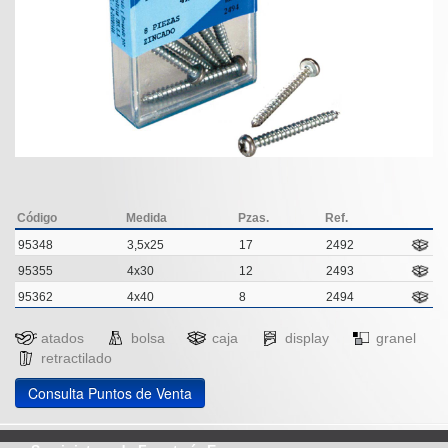
Código
Medida
Pzas.
Ref.
95348
3,5x25
17
2492
95355
4x30
12
2493
95362
4x40
8
2494
atados
bolsa
caja
display
granel
retractilado
Consulta Puntos de Venta