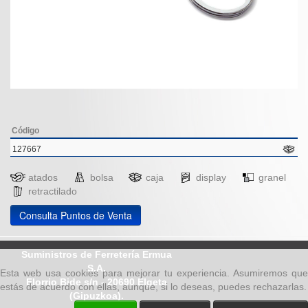
Código
127667
atados
bolsa
caja
display
granel
retractilado
Consulta Puntos de Venta
Suministros de Ferretería Ermua
S.A.
Esta web usa cookies para mejorar tu experiencia. Asumiremos que
Elorrio Bide s/n - 20690 Elgeta
estás de acuerdo con ellas, aunque, si lo deseas, puedes rechazarlas.
(Gipuzkoa).