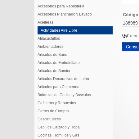
Accesorios para Repostería
Accesorios Planchado y Lavado
Código
Aceiteras
188989
Actividades Aire Libre
at
Afilacuchillos
Consul
Ambientadores
Artículos de Baño
Artículos de Embotellado
Artículos de Somier
Artículos Decorativos de Latón
Artículos para Chimenea
Balanzas de Cocina y Basculas
Cafeteras y Repuestos
Carros de Compra
Cascanueces
Cepillos Calzado y Ropa
Cocinas, Hornillos y Gas