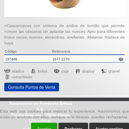
>Cascanueces con sistema de anillos de tornillo que permite
romper las cáscaras sin aplastar las nueces. Apto para diferentes
frutos secos; nueces, almendras, avellanas...Material: madera de
haya
Código
Referencia
197448
1677 2270
atados
bolsa
caja
display
granel
retractilado
Consulta Puntos de Venta
Suministros de Ferretería Ermua
S.A.
Esta web usa cookies para mejorar tu experiencia. Asumiremos que
Elorrio Bide s/n - 20690 Elgeta
estás de acuerdo con ellas, aunque, si lo deseas, puedes rechazarlas.
(Gipuzkoa).
Aceptar
Rechazar
Ajustar cookies