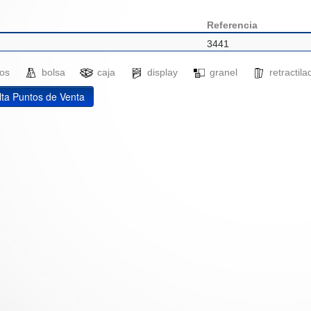
Referencia
3441
ados
bolsa
caja
display
granel
retracti
ta Puntos de Venta