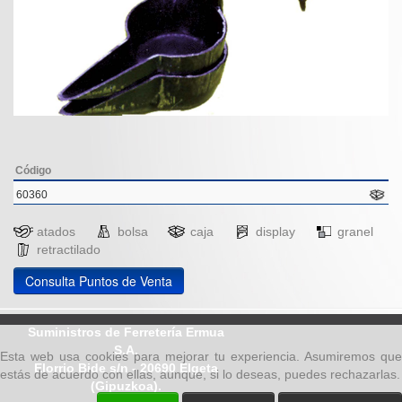
Código
60360
atados
bolsa
caja
display
granel
retractilado
Consulta Puntos de Venta
Suministros de Ferretería Ermua
S.A.
Esta web usa cookies para mejorar tu experiencia. Asumiremos que
Elorrio Bide s/n - 20690 Elgeta
estás de acuerdo con ellas, aunque, si lo deseas, puedes rechazarlas.
(Gipuzkoa).