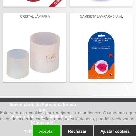
CRISTAL LÁMPARA
CAMISETA LAMPARA 3 Unid.
Suministros de Ferretería Ermua
S.A.
Esta web usa cookies para mejorar tu experiencia. Asumiremos que
Elorrio Bide s/n - 20690 Elgeta
estás de acuerdo con ellas, aunque, si lo deseas, puedes rechazarlas.
(Gipuzkoa).
Aceptar
Rechazar
Ajustar cookies
Telf.: 943 78 80 17